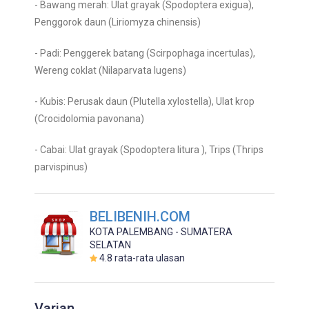
- Bawang merah: Ulat grayak (Spodoptera exigua),
Penggorok daun (Liriomyza chinensis)
- Padi: Penggerek batang (Scirpophaga incertulas),
Wereng coklat (Nilaparvata lugens)
- Kubis: Perusak daun (Plutella xylostella), Ulat krop
(Crocidolomia pavonana)
- Cabai: Ulat grayak (Spodoptera litura ), Trips (Thrips
parvispinus)
BELIBENIH.COM
KOTA PALEMBANG - SUMATERA
SELATAN
4.8
rata-rata ulasan
Varian