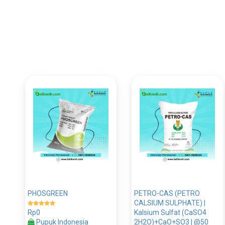
PHOSGREEN
PETRO-CAS (PETRO
CALSIUM SULPHATE) |
Rp0
Kalsium Sulfat (CaSO4
Pupuk Indonesia
2H2O)+CaO+SO3 | @50