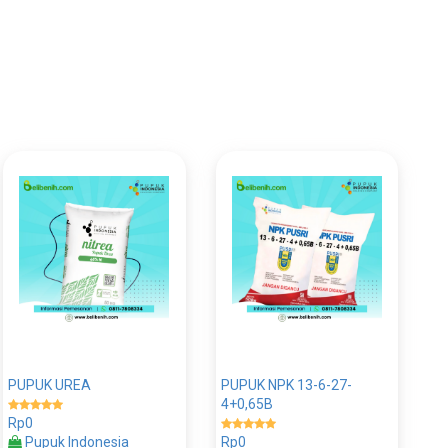
PUPUK UREA
PUPUK NPK 13-6-27-
4+0,65B
Rp0
Pupuk Indonesia
Rp0