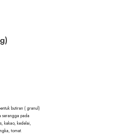
g)
entuk butiran ( granul)
a serangga pada
, kakao, kedelai,
ngka, tomat.