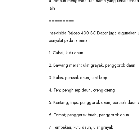
4. Ampuh mengendalikan hama yang kebal terhada
lain
=========
Insektisida Rejoso 400 SC Dapat juga digunakan 
penyakit pada tanaman:
1. Cabai; kutu daun
2. Bawang merah; ulat grayak, penggorok daun
3. Kubis; perusak daun, ulat krop
4. Teh; penghisap daun, oteng-oteng
5. Kentang; trips, penggorok daun, perusak daun
6. Tomat; penggerek buah, penggorok daun
7. Tembakau; kutu daun, ulat grayak