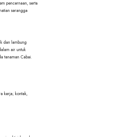
tem pencernaan, serta
ematian serangga
ak dan lambung
dalam air untuk
ada tanaman Cabai.
a kerja; kontak,