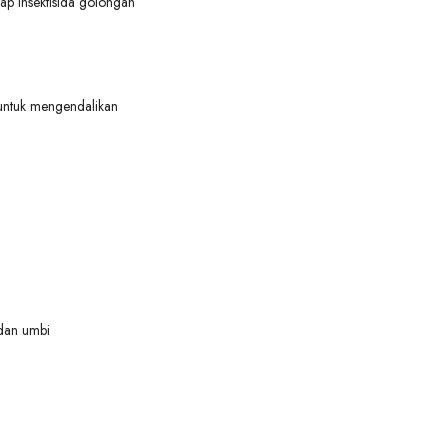
p insektisida golongan
untuk mengendalikan
 dan umbi